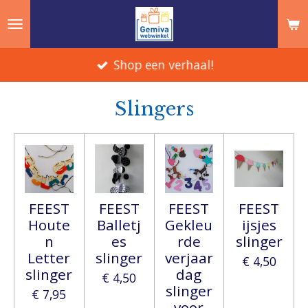
Ga
direct
naar
Shop een verhaal!
de
hoofdinhoud
Slingers
FEEST
FEEST
FEEST
FEEST
Houte
Balletj
Gekleu
ijsjes
n
es
rde
slinger
Letter
slinger
verjaar
€ 4,50
slinger
dag
€ 4,50
slinger
€ 7,95
voor