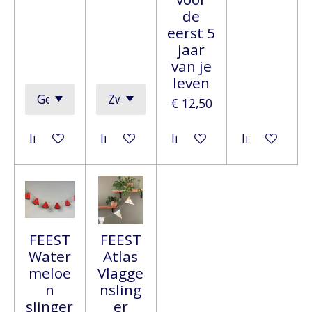
de
eerst 5
jaar
van je
leven
€ 12,50
In winkelwagen
In winkelwagen
In winkelwagen
In winkelwa
FEEST
FEEST
Water
Atlas
meloe
Vlagge
n
nsling
slinger
er