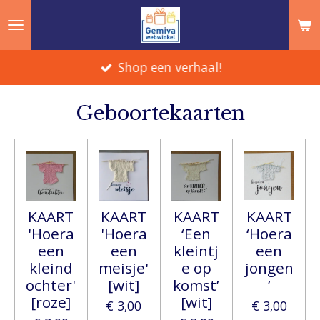
Ga
direct
naar
Shop een verhaal!
de
hoofdinhoud
Geboortekaarten
KAART
KAART
KAART
KAART
'Hoera
'Hoera
‘Een
‘Hoera
een
een
kleintj
een
kleind
meisje'
e op
jongen
ochter'
[wit]
komst’
’
[roze]
[wit]
€ 3,00
€ 3,00