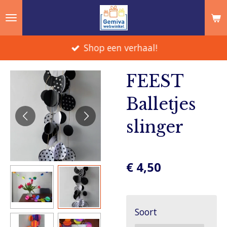
Ga
direct
naar
Shop een verhaal!
de
hoofdinhoud
FEEST
Balletjes
slinger
€ 4,50
Soort