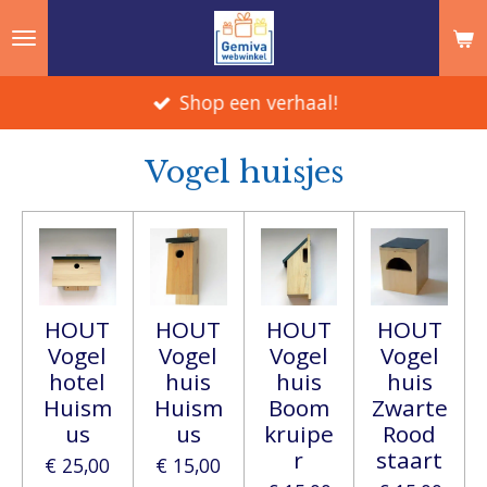
Ga
direct
naar
Shop een verhaal!
de
hoofdinhoud
Vogel huisjes
HOUT
HOUT
HOUT
HOUT
Vogel
Vogel
Vogel
Vogel
hotel
huis
huis
huis
Huism
Huism
Boom
Zwarte
us
us
kruipe
Rood
r
staart
€ 25,00
€ 15,00