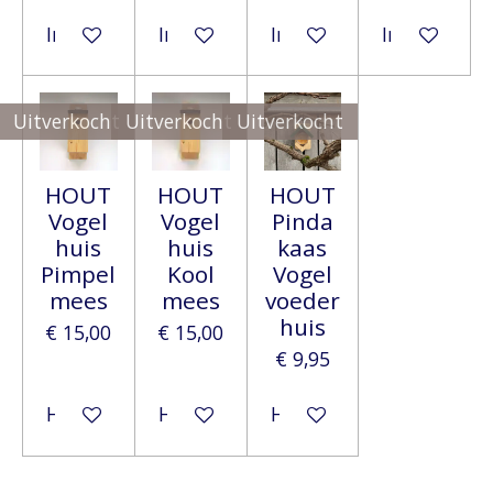
In winkelwagen
In winkelwagen
In winkelwagen
In winkelwa
Uitverkocht
Uitverkocht
Uitverkocht
HOUT
HOUT
HOUT
Vogel
Vogel
Pinda
huis
huis
kaas
Pimpel
Kool
Vogel
mees
mees
voeder
huis
€ 15,00
€ 15,00
€ 9,95
Houd mij op de hoogte
Houd mij op de hoogte
Houd mij op de hoogte