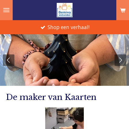
Ga
direct
naar
Shop een verhaal!
de
hoofdinhoud
De maker van Kaarten