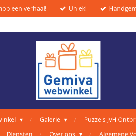
hop een verhaal!
Uniek!
Handgem
inkel
Galerie
Puzzels JvH Ontb
Diensten
Over ons
Algemene V