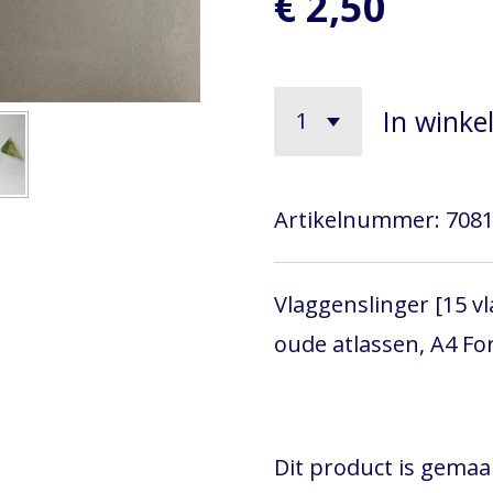
€ 2,50
In wink
Artikelnummer:
7081
Vlaggenslinger [15 v
oude atlassen, A4 Fo
Dit product is gema