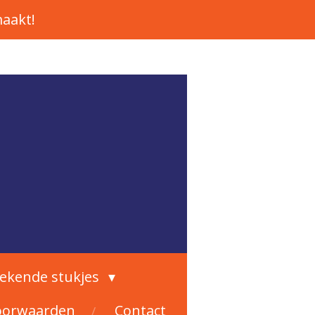
aakt!
rekende stukjes
oorwaarden
Contact