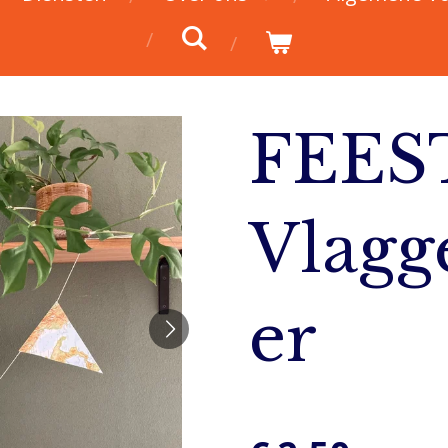
FEEST
Vlagg
er