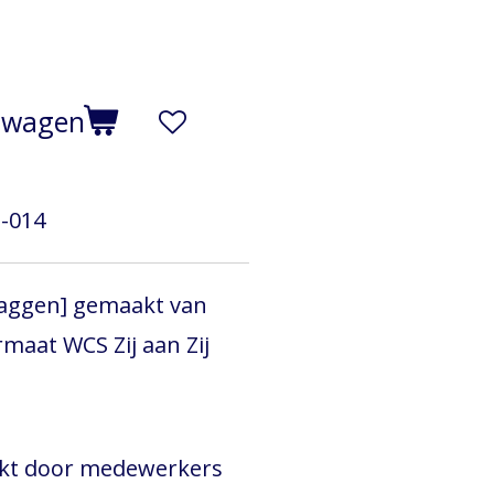
elwagen
-014
laggen] gemaakt van
rmaat WCS Zij aan Zij
akt door medewerkers