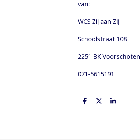
van:
WCS Zij aan Zij
Schoolstraat 108
2251 BK
Voorschote
071-5615191
D
D
S
e
e
h
l
e
a
e
l
r
n
e