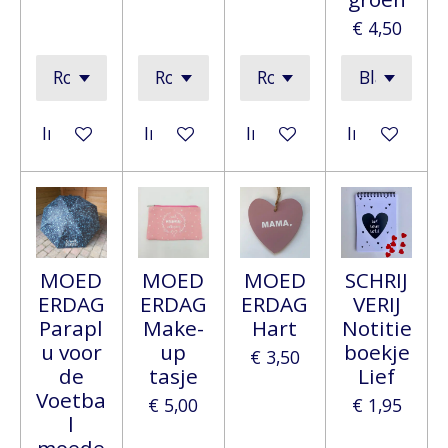
€ 4,50
In winkelwagen
In winkelwagen
In winkelwagen
In winkelwa
MOED
MOED
MOED
SCHRIJ
ERDAG
ERDAG
ERDAG
VERIJ
Parapl
Make-
Hart
Notitie
u voor
up
boekje
€ 3,50
de
tasje
Lief
Voetba
€ 5,00
€ 1,95
l
moede