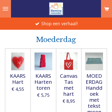
Ga
direct
naar
Shop een verhaal!
de
hoofdinhoud
Moederdag
KAARS
KAARS
Canvas
MOED
Hart
Harten
Tas
ERDAG
toren
met
Handd
€ 4,55
hart
oek
€ 5,75
met
€ 8,95
tekst
groen