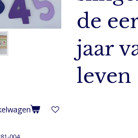
de eer
jaar v
leven
kelwagen
281-004