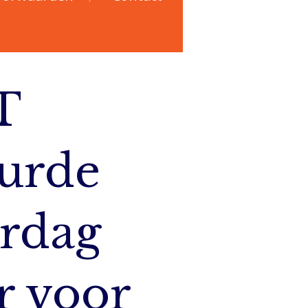
T
urde
ardag
r voor