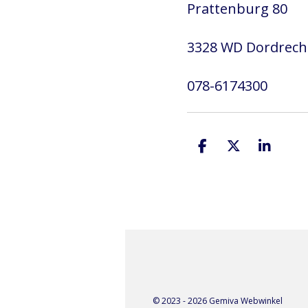
Prattenburg 80
3328 WD Dordrech
078-6174300
D
D
S
e
e
h
l
e
a
e
l
r
n
e
© 2023 - 2026 Gemiva Webwinkel