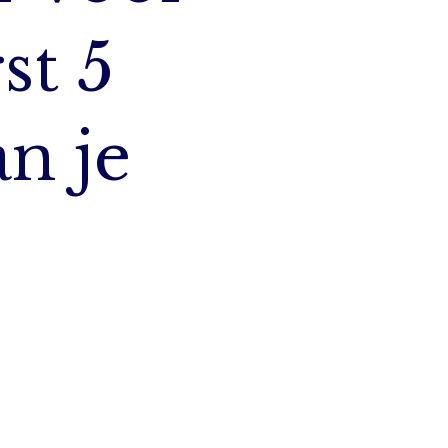
st 5
an je