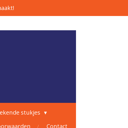
aakt!
rekende stukjes
oorwaarden
Contact