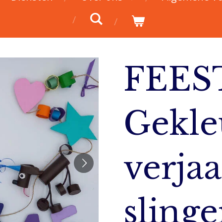
FEES
Gekle
verja
slinge