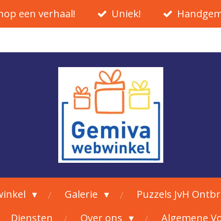
hop een verhaal!
Uniek!
Handgem
inkel
Galerie
Puzzels JvH Ontb
Diensten
Over ons
Algemene V