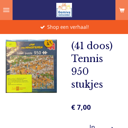
Ga
direct
naar
Shop een verhaal!
de
hoofdinhoud
(41 doos)
Tennis
950
stukjes
€ 7,00
In