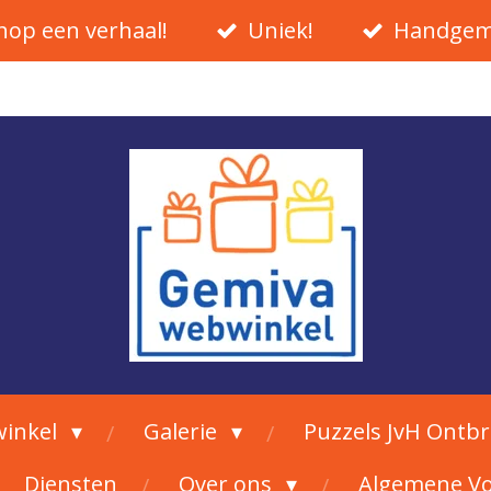
hop een verhaal!
Uniek!
Handgem
inkel
Galerie
Puzzels JvH Ontb
Diensten
Over ons
Algemene V