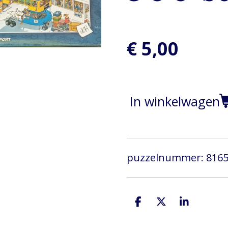
€ 5,00
In winkelwagen
puzzelnummer: 816
D
D
S
e
e
h
l
e
a