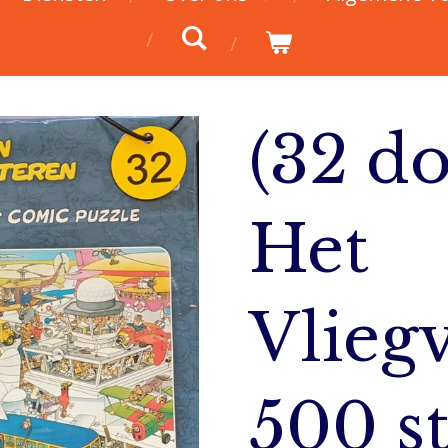
(32 do
Het
Vlieg
500 s