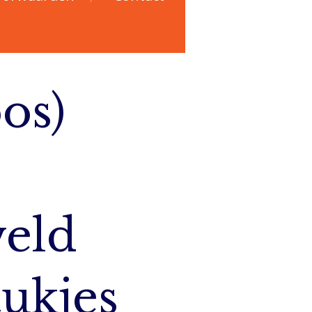
os)
veld
tukjes