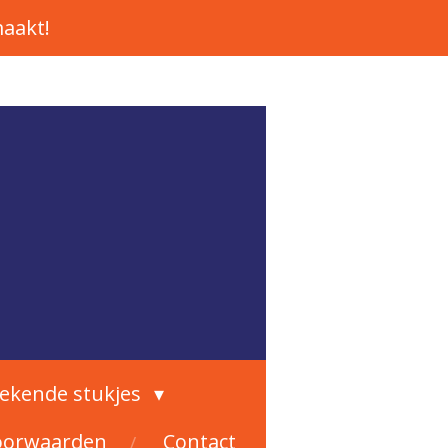
aakt!
rekende stukjes
oorwaarden
Contact