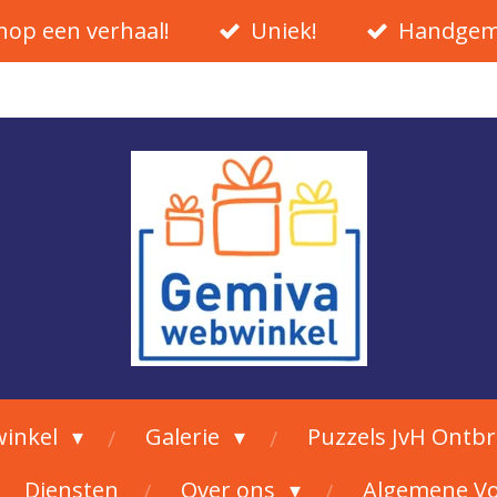
hop een verhaal!
Uniek!
Handgem
inkel
Galerie
Puzzels JvH Ontb
Diensten
Over ons
Algemene V