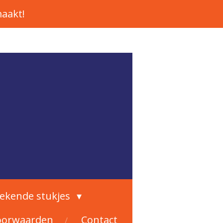
aakt!
rekende stukjes
oorwaarden
Contact