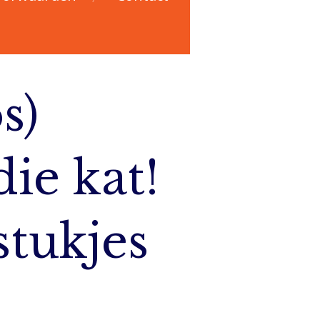
s)
ie kat!
stukjes