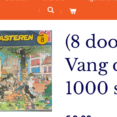
(8 doo
Vang d
1000 