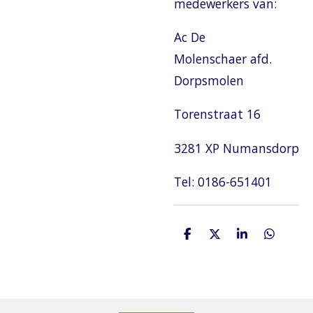
medewerkers van:
Ac De
Molenschaer afd.
Dorpsmolen
Torenstraat 16
3281 XP Numansdorp
Tel: 0186-651401
D
D
S
D
e
e
h
e
l
e
a
l
e
l
r
e
n
e
n