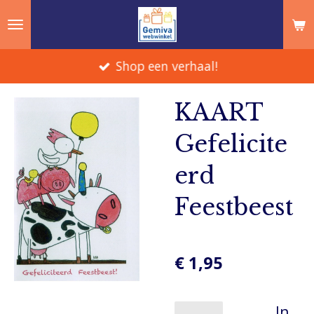
Ga
direct
naar
Shop een verhaal!
de
hoofdinhoud
KAART
Gefelicite
erd
Feestbeest
€ 1,95
In