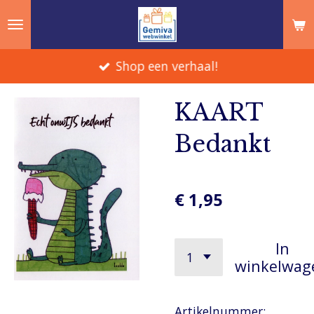
Ga
direct
naar
Shop een verhaal!
de
hoofdinhoud
KAART
Bedankt
€ 1,95
In
winkelwag
Artikelnummer: