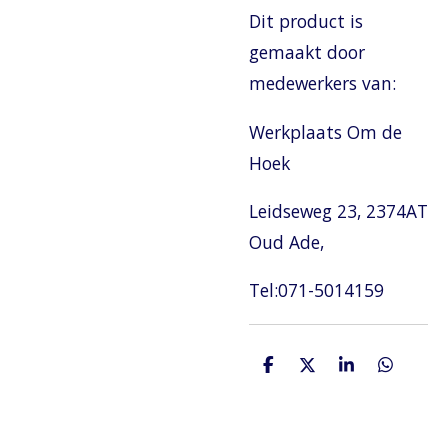
Dit product is
gemaakt door
medewerkers van:
Werkplaats Om de
Hoek
Leidseweg 23, 2374AT
Oud Ade,
Tel:071-5014159
D
D
S
D
e
e
h
e
l
e
a
l
e
l
r
e
n
e
n