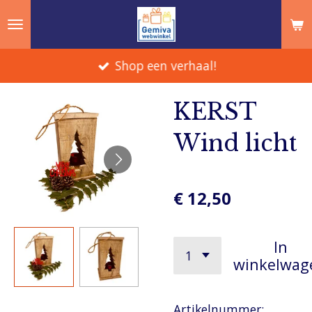
Ga
direct
naar
Shop een verhaal!
de
hoofdinhoud
KERST
Wind licht
€ 12,50
In
winkelwag
Artikelnummer: