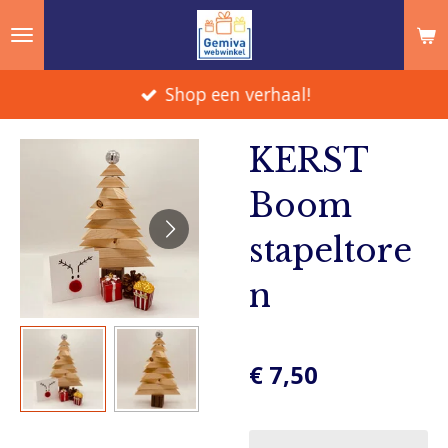
Ga
direct
naar
Shop een verhaal!
de
hoofdinhoud
KERST
Boom
stapeltore
n
€ 7,50