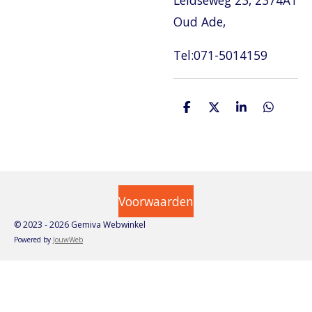
Oud Ade,
Tel:071-5014159
D
D
S
D
e
e
h
e
l
e
a
l
e
l
r
e
n
e
n
Voorwaarden
© 2023 - 2026 Gemiva Webwinkel
Powered by
JouwWeb