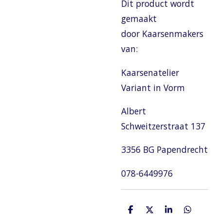
Dit product wordt
gemaakt
door Kaarsenmakers
van:
Kaarsenatelier
Variant in Vorm
Albert
Schweitzerstraat 137
3356 BG Papendrecht
078-6449976
D
D
S
D