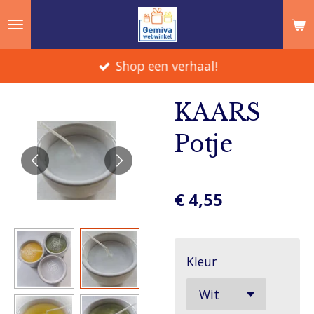
Ga
direct
naar
Shop een verhaal!
de
hoofdinhoud
KAARS
Potje
€ 4,55
Kleur