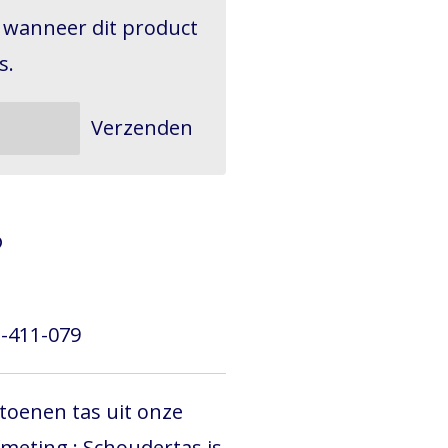
 wanneer dit product
s.
Verzenden
-411-079
toenen tas uit onze
ting : Schoudertas is