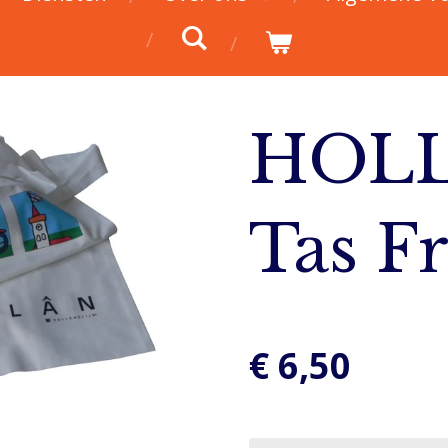
HOL
Tas F
€ 6,50