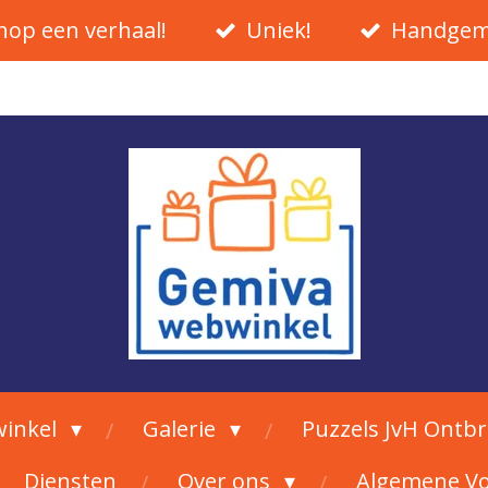
hop een verhaal!
Uniek!
Handgem
inkel
Galerie
Puzzels JvH Ontb
Diensten
Over ons
Algemene V