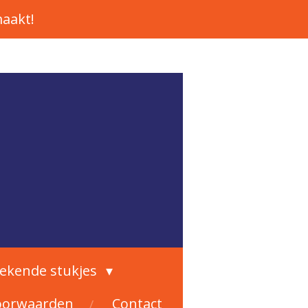
aakt!
rekende stukjes
oorwaarden
Contact