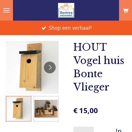
Ga
direct
naar
Shop een verhaal!
de
hoofdinhoud
HOUT
Vogel huis
Bonte
Vlieger
€ 15,00
In