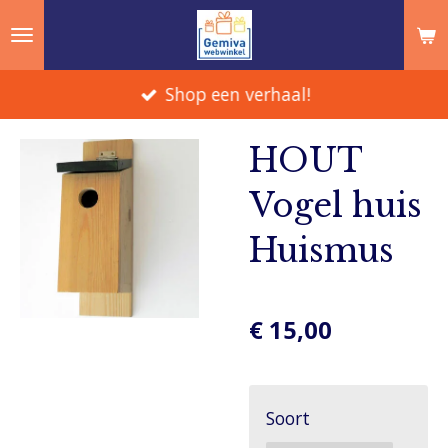
Ga
direct
naar
Shop een verhaal!
de
hoofdinhoud
HOUT
Vogel huis
Huismus
€ 15,00
Soort