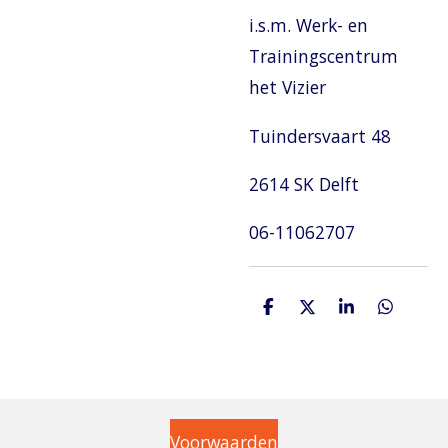
i.s.m. Werk- en
Trainingscentrum
het Vizier
Tuindersvaart 48
2614 SK Delft
06-11062707
D
D
S
D
e
e
h
e
l
e
a
l
e
l
r
e
n
e
n
Voorwaarden