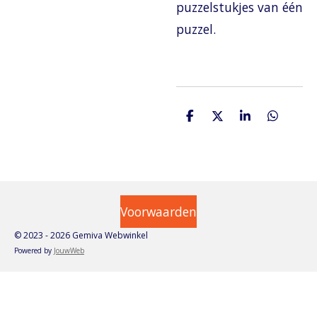
puzzelstukjes van één
puzzel.
D
D
S
D
e
e
h
e
l
e
a
l
e
l
r
e
n
e
n
Voorwaarden
© 2023 - 2026 Gemiva Webwinkel
Powered by
JouwWeb