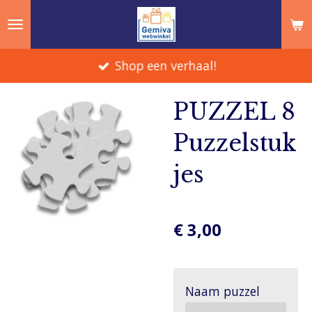
Ga
direct
naar
Shop een verhaal!
de
hoofdinhoud
PUZZEL 8
Puzzelstuk
jes
€ 3,00
Naam puzzel