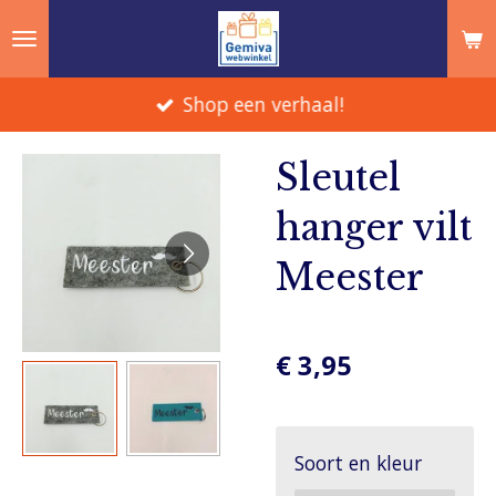
Ga
direct
naar
Shop een verhaal!
de
hoofdinhoud
Sleutel
hanger vilt
Meester
€ 3,95
Soort en kleur