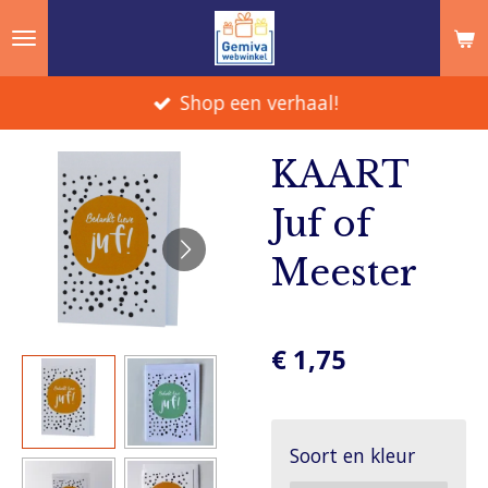
Ga
direct
naar
Shop een verhaal!
de
hoofdinhoud
KAART
Juf of
Meester
€ 1,75
Soort en kleur