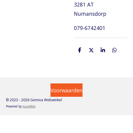
3281 AT
Numansdorp
079-6742401
D
D
S
D
e
e
h
e
l
e
a
l
e
l
r
e
n
e
n
Voorwaarden
© 2023 - 2026 Gemiva Webwinkel
Powered by
JouwWeb