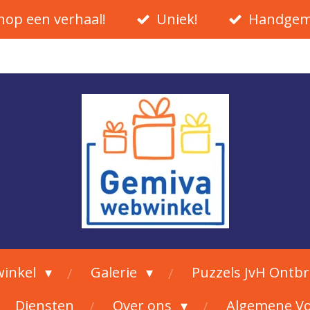
hop een verhaal!
Uniek!
Handgem
inkel
Galerie
Puzzels JvH Ontb
Diensten
Over ons
Algemene V