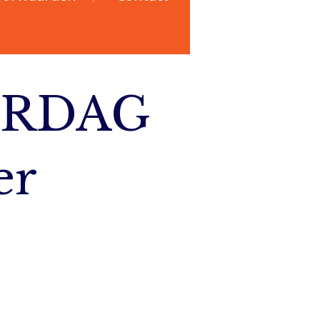
ERDAG
er