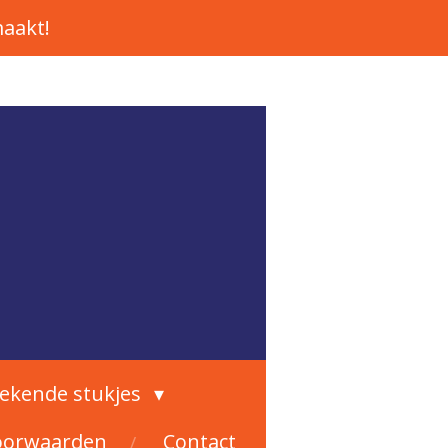
aakt!
rekende stukjes
oorwaarden
Contact