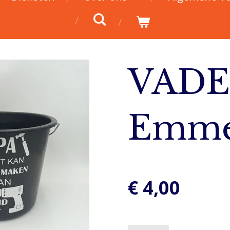
VAD
Emm
€ 4,00