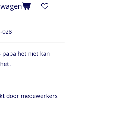
elwagen
-028
 papa het niet kan
et'.
akt door medewerkers