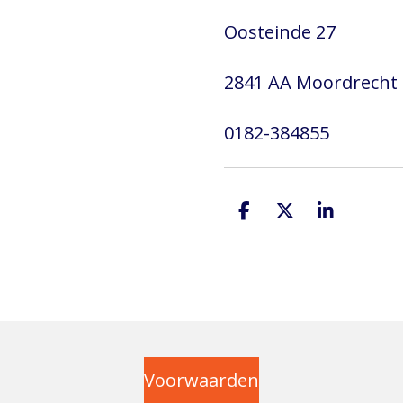
Oosteinde 27
2841 AA Moordrecht
0182-384855
D
D
S
e
e
h
l
e
a
e
l
r
n
e
Voorwaarden