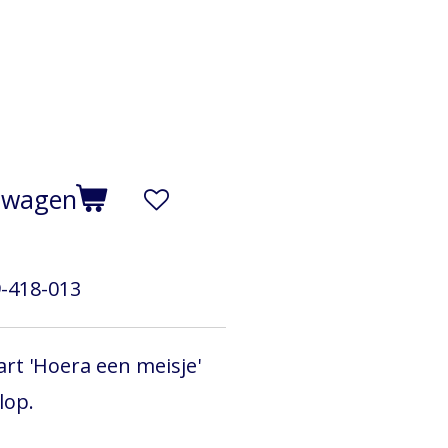
elwagen
-418-013
rt 'Hoera een meisje'
lop.