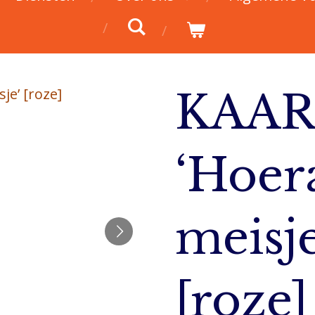
KAAR
‘Hoer
meisje
[roze]