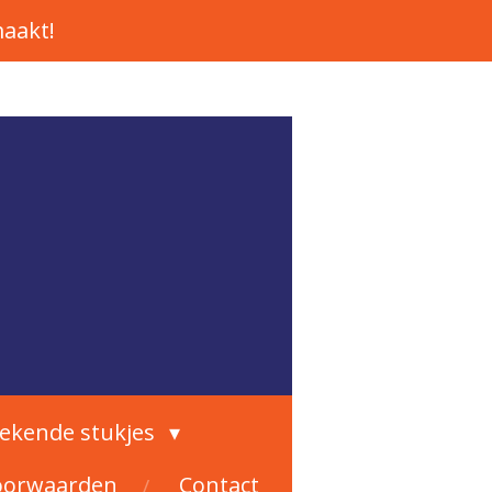
aakt!
rekende stukjes
oorwaarden
Contact