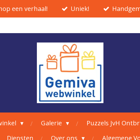
hop een verhaal!
Uniek!
Handgem
inkel
Galerie
Puzzels JvH Ontb
Diensten
Over ons
Algemene V