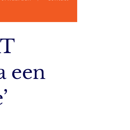
T
a een
’