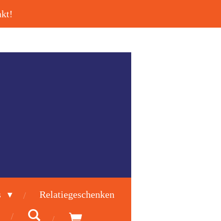
kt!
s
Relatiegeschenken