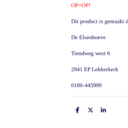
OP=OP!
Dit product is gemaakt
De Elsenhoeve
Tiendweg west 6
2941 EP Lekkerkerk
0180-445999
D
D
S
e
e
h
l
e
a