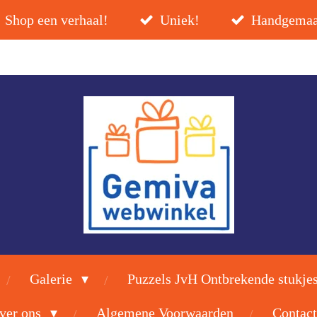
Shop een verhaal!
Uniek!
Handgemaa
Galerie
Puzzels JvH Ontbrekende stukje
ver ons
Algemene Voorwaarden
Contact