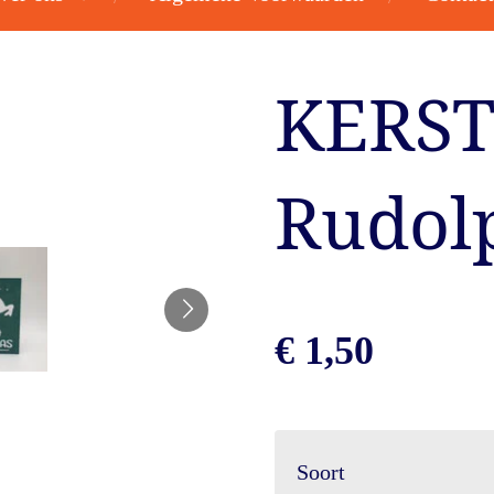
KERST
Rudol
€ 1,50
Soort