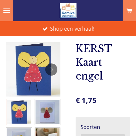
Ga
direct
naar
Shop een verhaal!
de
hoofdinhoud
KERST
Kaart
engel
€ 1,75
Soorten