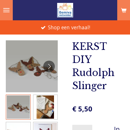
Ga
direct
naar
Shop een verhaal!
de
hoofdinhoud
KERST
DIY
Rudolph
Slinger
€ 5,50
In