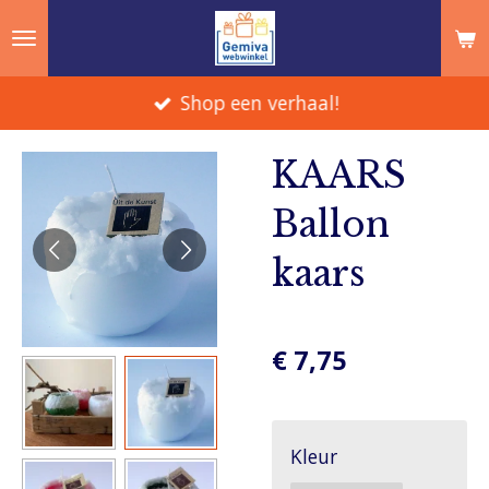
Ga
direct
naar
Shop een verhaal!
de
hoofdinhoud
KAARS
Ballon
kaars
€ 7,75
Kleur