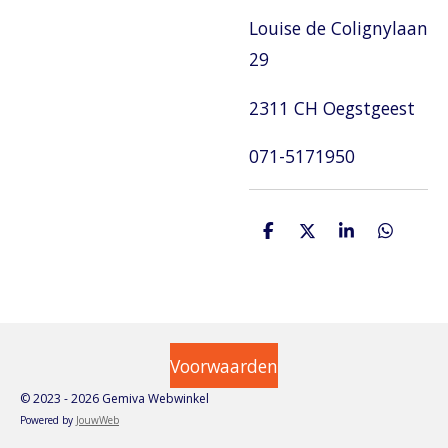
Louise de Colignylaan
29
2311 CH Oegstgeest
071-5171950
D
D
S
D
e
e
h
e
l
e
a
l
e
l
r
e
n
e
n
Voorwaarden
© 2023 - 2026 Gemiva Webwinkel
Powered by
JouwWeb